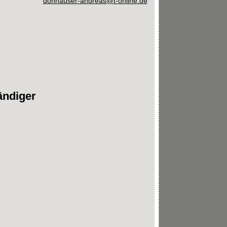
donhauser-andreas@t-online.de
ändiger