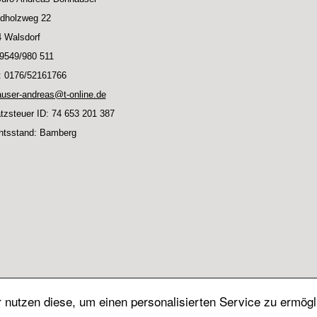
dholzweg 22
 Walsdorf
09549/980 511
: 0176/52161766
user-andreas@t-online.de
zsteuer ID: 74 653 201 387
htsstand: Bamberg
nutzen diese, um einen personalisierten Service zu ermögl