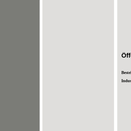
Öff
Beste
Indu