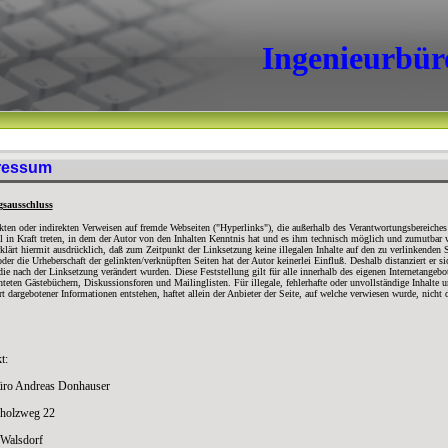
Ingenieurbür
ressum
sausschluss
kten oder indirekten Verweisen auf fremde Webseiten ("Hyperlinks"), die außerhalb des Verantwortungsbereiches 
 in Kraft treten, in dem der Autor von den Inhalten Kenntnis hat und es ihm technisch möglich und zumutbar w
klärt hiermit ausdrücklich, daß zum Zeitpunkt der Linksetzung keine illegalen Inhalte auf den zu verlinkenden 
oder die Urheberschaft der gelinkten/verknüpften Seiten hat der Autor keinerlei Einfluß. Deshalb distanziert er si
die nach der Linksetzung verändert wurden. Diese Feststellung gilt für alle innerhalb des eigenen Internetange
hteten Gästebüchern, Diskussionsforen und Mailinglisten. Für illegale, fehlerhafte oder unvollständige Inhalte
rt dargebotener Informationen entstehen, haftet allein der Anbieter der Seite, auf welche verwiesen wurde, nicht 
t:
üro Andreas Donhauser
holzweg 22
Walsdorf