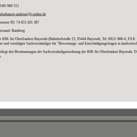
9549/ 980 511
donhauser-andreas@t-online.de
steuer ID: 74 653 201 387
tsstand: Bamberg
r IHK für Oberfranken Bayreuth (Bahnhofstraße 25, 95444 Bayreuth, Tel. 0921/ 886-0, FAX: 
lter und vereidigter Sachverständiger für "Bewertungs- und Entschädigungsfragen in landwirtsch
erliegt den Bestimmungen der Sachverständigenordnung der IHK für Oberfranken Bayreuth. D
.