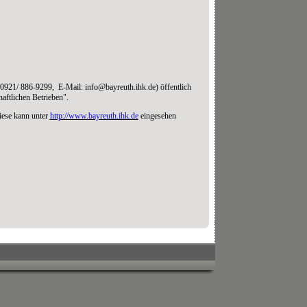
0921/ 886-9299, E-Mail: info@bayreuth.ihk.de) öffentlich
aftlichen Betrieben".
iese kann unter
http://www.bayreuth.ihk.de
eingesehen