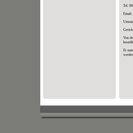
Tel. 0
Email:
Umsatz
Gerich
Von de
bestel
Er unt
werden