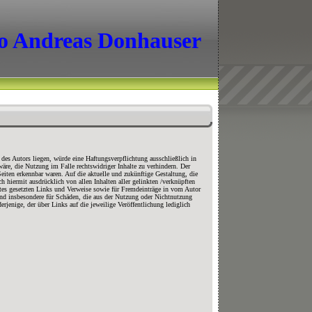
o Andreas Donhauser
des Autors liegen, würde eine Haftungsverpflichtung ausschließlich in
äre, die Nutzung im Falle rechtswidriger Inhalte zu verhindern. Der
Seiten erkennbar waren. Auf die aktuelle und zukünftige Gestaltung, die
ch hiermit ausdrücklich von allen Inhalten aller gelinkten /verknüpften
botes gesetzten Links und Verweise sowie für Fremdeinträge in vom Autor
 und insbesondere für Schäden, die aus der Nutzung oder Nichtnutzung
derjenige, der über Links auf die jeweilige Veröffentlichung lediglich